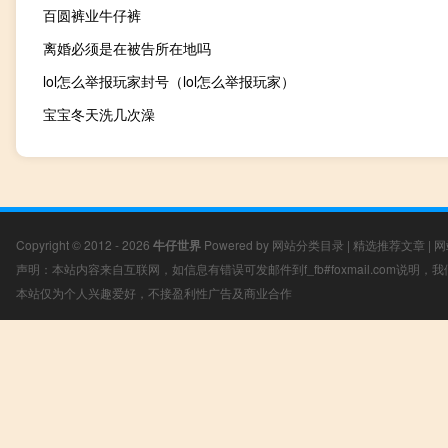
百圆裤业牛仔裤
离婚必须是在被告所在地吗
lol怎么举报玩家封号（lol怎么举报玩家）
宝宝冬天洗几次澡
Copyright © 2012 - 2026
牛仔世界
Powered by
网站分类目录
|
精选推荐文章
|
网
声明：本站内容来自互联网，如信息有错误可发邮件到f_fb#foxmail.com说明
本站仅为个人兴趣爱好，不接盈利性广告及商业合作