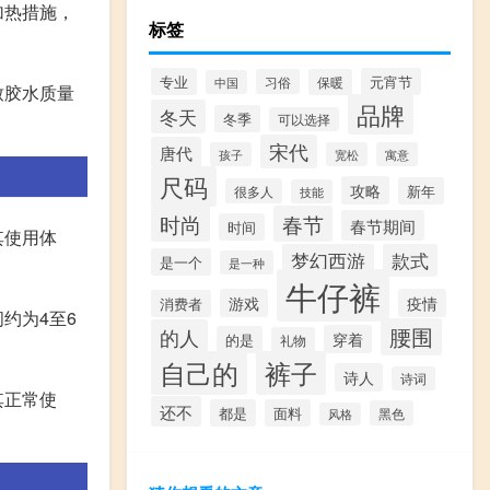
加热措施，
标签
专业
元宵节
习俗
保暖
中国
致胶水质量
品牌
冬天
冬季
可以选择
宋代
唐代
孩子
宽松
寓意
尺码
攻略
新年
很多人
技能
时尚
春节
春节期间
时间
其使用体
梦幻西游
款式
是一个
是一种
牛仔裤
游戏
疫情
消费者
约为4至6
腰围
的人
穿着
的是
礼物
自己的
裤子
诗人
诗词
其正常使
还不
都是
面料
黑色
风格