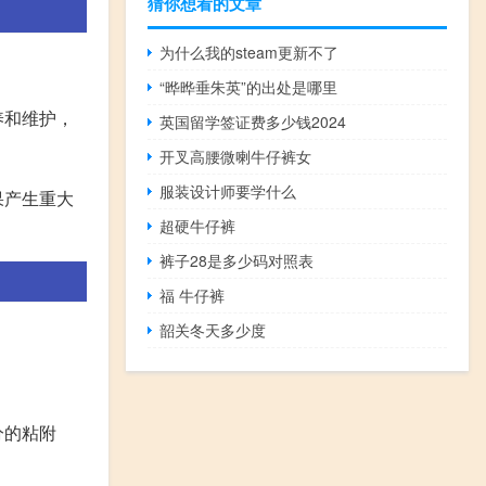
猜你想看的文章
为什么我的steam更新不了
“晔晔垂朱英”的出处是哪里
养和维护，
英国留学签证费多少钱2024
开叉高腰微喇牛仔裤女
服装设计师要学什么
果产生重大
超硬牛仔裤
裤子28是多少码对照表
福 牛仔裤
韶关冬天多少度
分的粘附