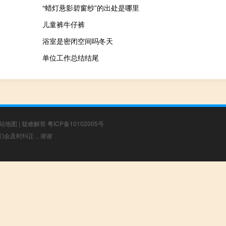
“蜡灯悬影碧窗纱”的出处是哪里
儿童裤牛仔裤
浴室是密闭空间吗冬天
单位工作总结结尾
站地图
|
疑难解答
粤ICP备10102005号
，我们会及时纠正，谢谢