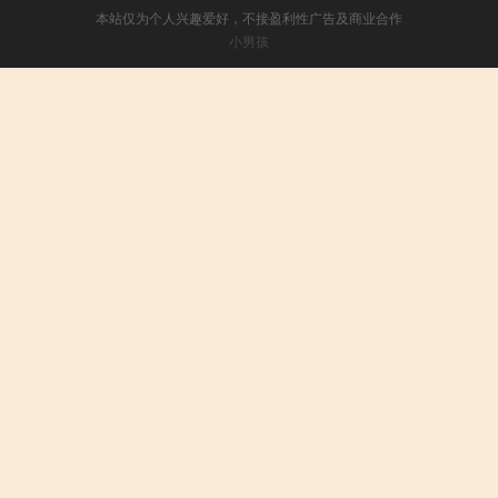
本站仅为个人兴趣爱好，不接盈利性广告及商业合作
小男孩