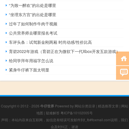
“为致一醉欢”的出处是哪里
“坐理东方宫”的出处是哪里
过年了如何制作牛肉干视频
公共营养师去哪里报名考试
车评头条：试驾新金刚两厢 时尚动感/性价比高
育碧2022年游戏（育碧正在为微软下一代Xbox开发五款游戏）
给同学拜年用福字怎么说
紧身牛仔裤下面太明显
Copyright © 2012 - 2026
牛仔世界
Powered by
网站分类目录
|
精选推荐文章
|
网站
地图
|
疑难解答
粤ICP备10102005号
声明：本站内容来自互联网，如信息有错误可发邮件到f_fb#foxmail.com说明，我们
会及时纠正，谢谢