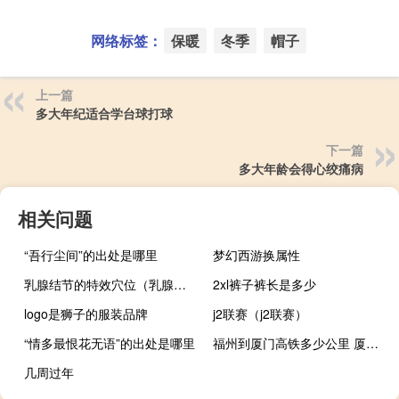
网络标签：
保暖
冬季
帽子
上一篇
多大年纪适合学台球打球
下一篇
多大年龄会得心绞痛病
相关问题
“吾行尘间”的出处是哪里
梦幻西游换属性
乳腺结节的特效穴位（乳腺结节的分级）
2xl裤子裤长是多少
logo是狮子的服装品牌
j2联赛（j2联赛）
“情多最恨花无语”的出处是哪里
福州到厦门高铁多少公里 厦门到福州动车组时刻表
几周过年