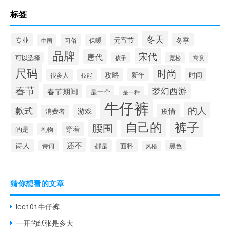
标签
冬天
专业
元宵节
冬季
习俗
保暖
中国
品牌
宋代
唐代
可以选择
孩子
宽松
寓意
尺码
时尚
攻略
新年
时间
很多人
技能
春节
梦幻西游
春节期间
是一个
是一种
牛仔裤
的人
款式
游戏
疫情
消费者
自己的
裤子
腰围
穿着
的是
礼物
还不
诗人
都是
面料
黑色
诗词
风格
猜你想看的文章
lee101牛仔裤
一开的纸张是多大