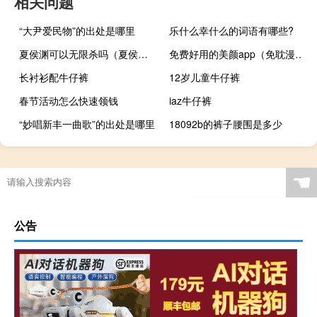
相关问题
“大尹爱民物”的出处是哪里
乐什么幸什么的词语有哪些?
夏侯渊可以无限杀吗（夏侯渊无限拉）
免费好用的美颜app（免耽漫画）
长衬衫配牛仔裤
12岁儿童牛仔裤
春节活动怎么快速领钱
iaz牛仔裤
“妙唱新丰一曲歌”的出处是哪里
18092b的裤子腰围是多少
☚
公告