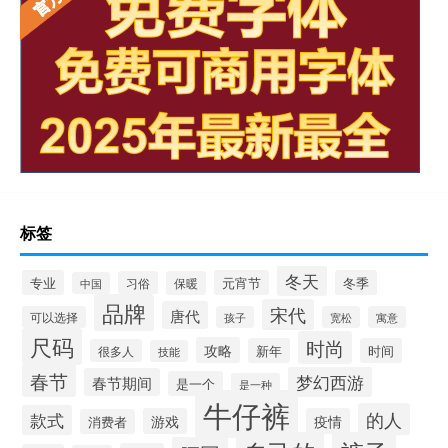
标签
冬天
专业
元宵节
冬季
习俗
保暖
中国
品牌
宋代
唐代
可以选择
孩子
宽松
寓意
尺码
时尚
攻略
新年
时间
很多人
技能
春节
梦幻西游
春节期间
是一个
是一种
牛仔裤
的人
款式
游戏
疫情
消费者