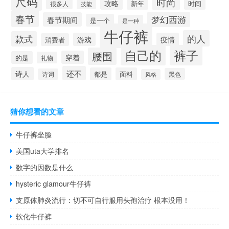
尺码
时尚
攻略
新年
时间
很多人
技能
春节
梦幻西游
春节期间
是一个
是一种
牛仔裤
的人
款式
游戏
疫情
消费者
自己的
裤子
腰围
穿着
的是
礼物
还不
诗人
都是
面料
黑色
诗词
风格
猜你想看的文章
牛仔裤坐脸
美国uta大学排名
数字的因数是什么
hysteric glamour牛仔裤
支原体肺炎流行：切不可自行服用头孢治疗 根本没用！
软化牛仔裤