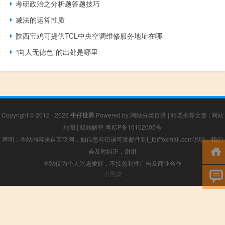
考研政治之分析题答题技巧
减法的运算性质
陕西宝鸡可提供TCL中央空调维修服务地址在哪
“向人无德色”的出处是哪里
Copyright © 2012 - 2026
牛仔世界
Powered by
网站分类目录
|
精选推荐文章
|
网站
地图
|
疑难解答
粤ICP备10102005号
声明：本站内容来自互联网，如信息有错误可发邮件到f_fb#foxmail.com说明，我们
会及时纠正，谢谢
本站仅为个人兴趣爱好，不接盈利性广告及商业合作
小男孩