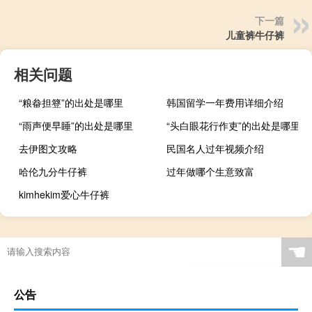
下一篇
儿童裤牛仔裤
相关问题
“粮畚担簦”的出处是哪里
韩国留学一年费用详细介绍
“雨声便早睡”的出处是哪里
“头白眼花行作吏”的出处是哪里
去伊图文攻略
民国名人过年视频介绍
哈伦九分牛仔裤
过年做哪个生意致富
kimhekim爱心牛仔裤
☚
公告