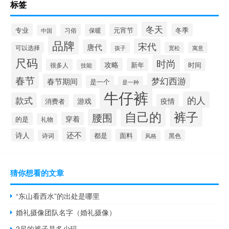
标签
冬天
专业
元宵节
冬季
习俗
保暖
中国
品牌
宋代
唐代
可以选择
孩子
宽松
寓意
尺码
时尚
攻略
新年
时间
很多人
技能
春节
梦幻西游
春节期间
是一个
是一种
牛仔裤
的人
款式
游戏
疫情
消费者
自己的
裤子
腰围
穿着
的是
礼物
还不
诗人
都是
面料
黑色
诗词
风格
猜你想看的文章
“东山看西水”的出处是哪里
婚礼摄像团队名字（婚礼摄像）
2尺的裤子是多少码