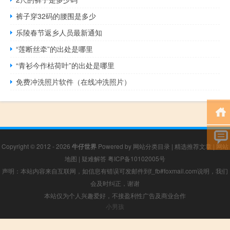
裤子穿32码的腰围是多少
乐陵春节返乡人员最新通知
“莲断丝牵”的出处是哪里
“青衫今作枯荷叶”的出处是哪里
免费冲洗照片软件（在线冲洗照片）
Copyright © 2012 - 2026
牛仔世界
Powered by
网站分类目录
|
精选推荐文章
|
网站
地图
|
疑难解答
粤ICP备10102005号
声明：本站内容来自互联网，如信息有错误可发邮件到f_fb#foxmail.com说明，我们
会及时纠正，谢谢
本站仅为个人兴趣爱好，不接盈利性广告及商业合作
小男孩