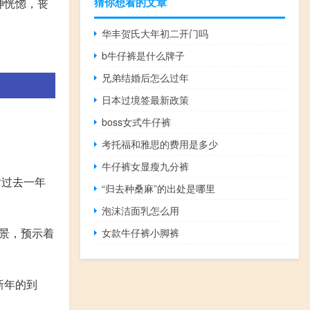
猜你想看的文章
神恍惚，丧
华丰贺氏大年初二开门吗
。
b牛仔裤是什么牌子
兄弟结婚后怎么过年
日本过境签最新政策
boss女式牛仔裤
考托福和雅思的费用是多少
牛仔裤女显瘦九分裤
对过去一年
“归去种桑麻”的出处是哪里
泡沫洁面乳怎么用
情景，预示着
女款牛仔裤小脚裤
新年的到