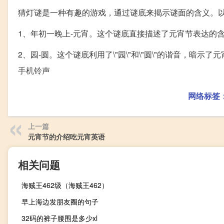
猜灯谜是一种有趣的游戏，通过谜底来揭示谜面的含义。
1、年初一晚上-元宵。这个谜底直接描述了元宵节表达的
2、园-圆。这个谜底利用了\"园\"和\"圆\"的谐音，暗示了
手机铃声
网络标签
上一篇
元宵节的介绍吃元宵英语
相关问题
海贼王462级（海贼王462）
早上海边发朋友圈的句子
32码的裤子腰围是多少xl