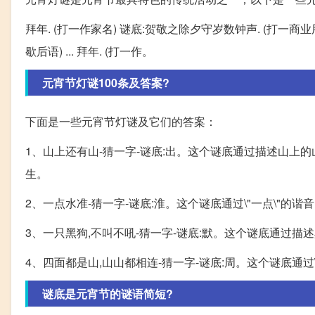
拜年. (打一作家名) 谜底:贺敬之除夕守岁数钟声. (打一商业
歇后语) ... 拜年. (打一作。
元宵节灯谜100条及答案?
下面是一些元宵节灯谜及它们的答案：
1、山上还有山-猜一字-谜底:出。这个谜底通过描述山
生。
2、一点水准-猜一字-谜底:淮。这个谜底通过\"一点\"
3、一只黑狗,不叫不吼-猜一字-谜底:默。这个谜底通过描
4、四面都是山,山山都相连-猜一字-谜底:周。这个谜底通
谜底是元宵节的谜语简短?