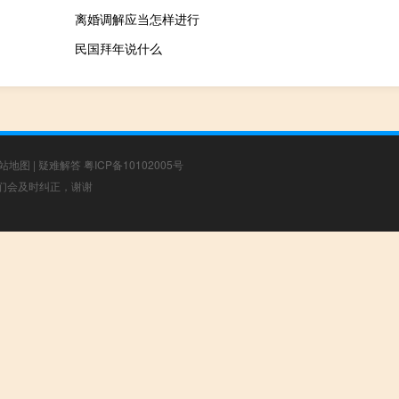
离婚调解应当怎样进行
民国拜年说什么
站地图
|
疑难解答
粤ICP备10102005号
，我们会及时纠正，谢谢