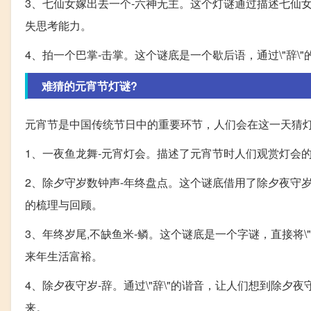
3、七仙女嫁出去一个-六神无主。这个灯谜通过描述七仙女
失思考能力。
4、拍一个巴掌-击掌。这个谜底是一个歇后语，通过\"辞
难猜的元宵节灯谜?
元宵节是中国传统节日中的重要环节，人们会在这一天猜
1、一夜鱼龙舞-元宵灯会。描述了元宵节时人们观赏灯会
2、除夕守岁数钟声-年终盘点。这个谜底借用了除夕夜守
的梳理与回顾。
3、年终岁尾,不缺鱼米-鳞。这个谜底是一个字谜，直接将\
来年生活富裕。
4、除夕夜守岁-辞。通过\"辞\"的谐音，让人们想到除
来。