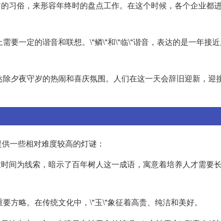
岁的习俗，来形容年终时的盘点工作。在这个时候，各个企业都
要一定的谐音和联想。\"鳞\"和\"临\"谐音，表达的是一年接
来表达除夕夜守岁的热闹和喜庆氛围。人们在这一天会辞旧迎新，迎
提供一些相对难度较高的灯谜：
世时间为线索，暗示了百年树人这一成语，寓意着培养人才需要
要方略。在传统文化中，\"玉\"象征着高贵、纯洁和美好。