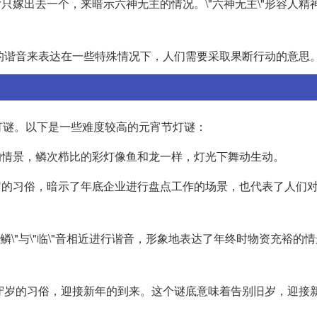
只嫁出去一个，来暗示六神无主的情况。\"六神无主\"形容人精
\"的谐音来表达在一些特殊情况下，人们需要采取果断行动的意思
灯谜。以下是一些难度较高的元宵节灯谜：
的情景，鳞次栉比的彩灯像鱼和龙一样，灯光下舞动生动。
岁的习俗，暗示了年底企业进行盘点工作的场景，也代表了人们
"鳞\"与\"临\"音相近进行谐音，形象地表达了年终时物资充裕的
夕夜守岁的习俗，迎接新年的到来。这个谜底意味着告别旧岁，迎接