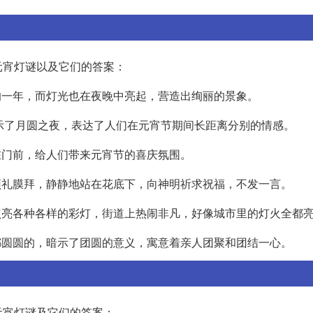
元宵灯谜以及它们的答案：
的一年，而灯光也在夜晚中亮起，营造出绚丽的景象。
，暗示了月圆之夜，表达了人们在元宵节期间长距离分别的情感。
在门前，给人们带来元宵节的喜庆氛围。
顶礼膜拜，静静地站在花底下，向神明祈求祝福，不发一言。
点亮各种各样的彩灯，街道上热闹非凡，好像城市里的灯火全都
都圆圆的，暗示了团圆的意义，寓意着亲人团聚和团结一心。
元宵灯谜及它们的答案：