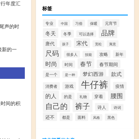
进行年度汇
标签
专业
元宵节
习俗
保暖
中国
近尾声的时
品牌
冬天
冬季
可以选择
宋代
唐代
孩子
宽松
寓意
接新的一
尺码
攻略
新年
很多人
技能
时尚
春节
春节期间
时间
梦幻西游
款式
是一个
是一种
牛仔裤
游戏
疫情
消费者
腰围
的人
穿着
的是
礼物
长时间的积
自己的
裤子
诗人
诗词
还不
都是
面料
黑色
风格