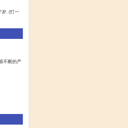
岁. (打一
源不断的产