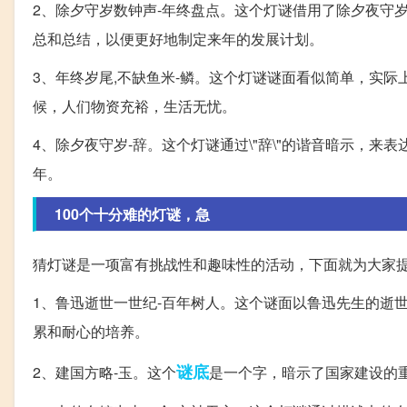
2、除夕守岁数钟声-年终盘点。这个灯谜借用了除夕夜守
总和总结，以便更好地制定来年的发展计划。
3、年终岁尾,不缺鱼米-鳞。这个灯谜谜面看似简单，实际上需
候，人们物资充裕，生活无忧。
4、除夕夜守岁-辞。这个灯谜通过\"辞\"的谐音暗示，
年。
100个十分难的灯谜，急
猜灯谜是一项富有挑战性和趣味性的活动，下面就为大家
1、鲁迅逝世一世纪-百年树人。这个谜面以鲁迅先生的逝
累和耐心的培养。
谜底
2、建国方略-玉。这个
是一个字，暗示了国家建设的重