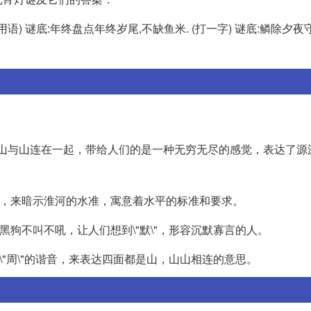
用语) 谜底:年终盘点年终岁尾,不缺鱼米. (打一字) 谜底:鳞除夕夜守
上的山与山连在一起，带给人们的是一种无穷无尽的感觉，表达了源
的谐音，来暗示淮河的水准，寓意着水平的标准和要求。
述黑狗不叫不吼，让人们想到\"默\"，形容沉默寡言的人。
过\"周\"的谐音，来表达四面都是山，山山相连的意思。