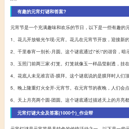
有趣的元宵灯谜和答案?
元宵节是一个充满趣味和欢乐的节日，以下是一些有趣的
1、花儿开放银光乍现-元宵。花儿在元宵节开放，迎接新
2、千里春宵一别长-月圆。这个谜底通过\"长\"的谐音
3、玉照门前两三家-灯笼。灯笼就像玉一样晶莹剔透，挂
4、花底人未见谁言语-膜拜。这个谜底说的是膜拜时人们
5、晚上隆重灯火全开-元宵节。在元宵节的夜晚，人们会
6、天上月亮两个圆-团圆。这个谜底通过描述天上的月亮
元宵灯谜大全及答案(1000个)_作业帮
元宵灯谜是元宵节最具特色的传统活动之一，以下是一些