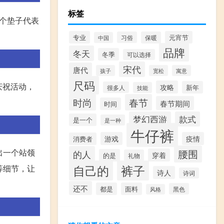
标签
个垫子代表
专业
元宵节
习俗
保暖
中国
品牌
冬天
冬季
可以选择
宋代
唐代
孩子
宽松
寓意
尺码
庆祝活动，
攻略
新年
很多人
技能
时尚
春节
春节期间
时间
梦幻西游
款式
是一个
是一种
牛仔裤
游戏
疫情
消费者
出一个站领
腰围
的人
穿着
的是
礼物
自己的
裤子
等细节，让
诗人
诗词
还不
都是
面料
黑色
风格