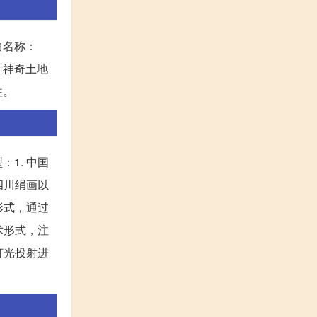
曲名称：
片神奇土地
往。
1. 中国
四川绢画以
形式，通过
术形式，注
灯光投射进