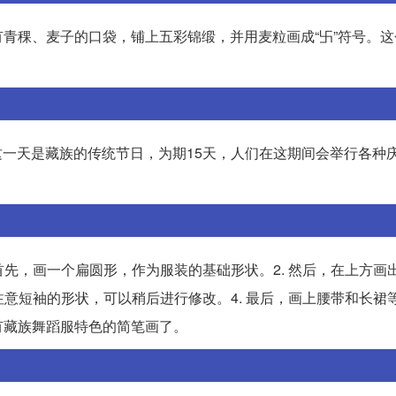
青稞、麦子的口袋，铺上五彩锦缎，并用麦粒画成“卐”符号。这
。这一天是藏族的传统节日，为期15天，人们在这期间会举行各种
首先，画一个扁圆形，作为服装的基础形状。2. 然后，在上方画
注意短袖的形状，可以稍后进行修改。4. 最后，画上腰带和长裙
有藏族舞蹈服特色的简笔画了。