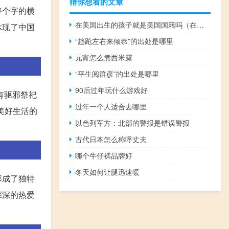
猜你想看的文章
每个字的横
在美国出生的孩子就是美国国籍吗（在美国出生的孩子就是美国国籍）
体现了中国
“趋跄左右来倾恭”的出处是哪里
元宵怎么煮西米露
“平生阅群彦”的出处是哪里
90后过年玩什么游戏好
有驱邪祭祀
过年一个人适合去哪里
美好生活的
以色列军方：北部的警报是错误警报
古代日本怎么称呼丈夫
哪个牛仔裤品牌好
冬天如何让腿迅速暖
形成了独特
深深的热爱