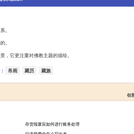
。
关系。
形的。
场景，它更注重对佛教主题的描绘。
：
帛画
藏历
藏族
创
存货报废应如何进行账务处理
日语我爱你怎么写出来