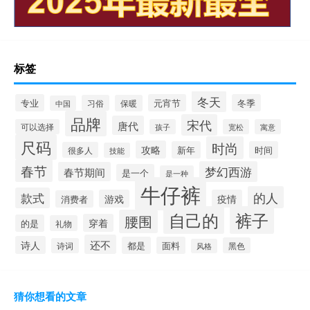
标签
冬天
专业
元宵节
冬季
习俗
保暖
中国
品牌
宋代
唐代
可以选择
孩子
宽松
寓意
尺码
时尚
攻略
新年
时间
很多人
技能
春节
梦幻西游
春节期间
是一个
是一种
牛仔裤
的人
款式
游戏
疫情
消费者
自己的
裤子
腰围
穿着
的是
礼物
还不
诗人
都是
面料
黑色
诗词
风格
猜你想看的文章