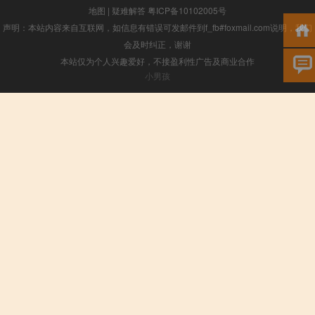
地图
|
疑难解答
粤ICP备10102005号
声明：本站内容来自互联网，如信息有错误可发邮件到f_fb#foxmail.com说明，我们
会及时纠正，谢谢
本站仅为个人兴趣爱好，不接盈利性广告及商业合作
小男孩