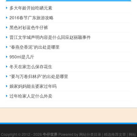
多大年龄开始吃硒元素
2016春节广东旅游攻略
黑色衬衫蓝色牛仔裤
晋江文学城声明内容是什么回应赵丽颖事件
“春燕垒香泥”的出处是哪里
950ml是几斤
冬天在家怎么保存花生
“要与万卷归林庐”的出处是哪里
娘家妈妈能去婆家过年吗
过年给家人定什么外卖
Copyright © 2012 - 2026
牛仔世界
Powered by
网站分类目录
|
精选推荐文章
|
网站