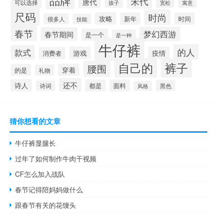
品牌
宋代
唐代
可以选择
孩子
宽松
寓意
尺码
时尚
攻略
新年
时间
很多人
技能
春节
梦幻西游
春节期间
是一个
是一种
牛仔裤
的人
款式
游戏
疫情
消费者
自己的
裤子
腰围
穿着
的是
礼物
还不
诗人
都是
面料
黑色
诗词
风格
猜你想看的文章
牛仔裤显腿长
过年了如何制作牛肉干视频
CF怎么加入战队
春节记得陪妈妈做什么
跟春节有关的花馒头