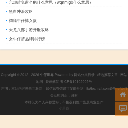
忘却难免留个疤什么意思（wqnmlgb什么意思）
黑白冲浪攻略
阔腿牛仔裤女款
天龙八部手游开服攻略
女牛仔裤品牌排行榜
Copyright © 2012 - 2026
牛仔世界
Powered by
网站分类目录
|
精选推荐文章
|
网站
地图
|
疑难解答
粤ICP备10102005号
声明：本站内容来自互联网，如信息有错误可发邮件到f_fb#foxmail.com说明，我们
会及时纠正，谢谢
本站仅为个人兴趣爱好，不接盈利性广告及商业合作
小男孩