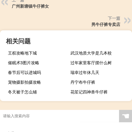
广州新塘镇牛仔裤女
下一篇
男牛仔裤专卖店
相关问题
王权攻略地下城
武汉地质大学是几本校
催眠术3图片攻略
过年家里客厅摆什么树
春节后可以进城吗
瑞幸过年休几天
宠物摄影拍摄攻略
丹宁布牛仔裤
冬天被子怎么铺
花笙记四神兽牛仔裤
☚