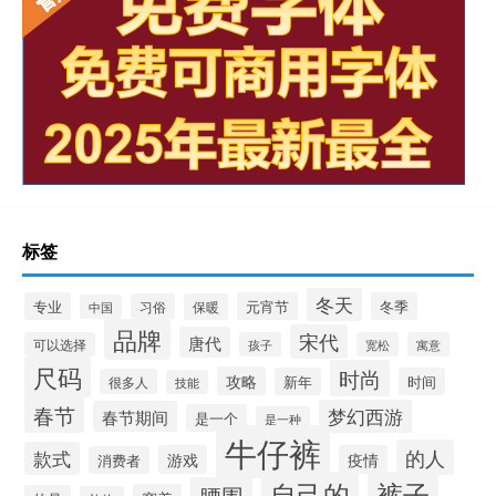
标签
冬天
专业
元宵节
冬季
习俗
保暖
中国
品牌
宋代
唐代
可以选择
孩子
宽松
寓意
尺码
时尚
攻略
新年
时间
很多人
技能
春节
梦幻西游
春节期间
是一个
是一种
牛仔裤
的人
款式
游戏
疫情
消费者
自己的
裤子