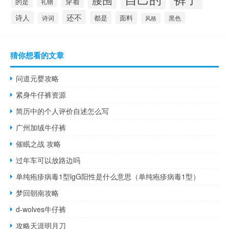
腰围
穿着
的是
礼物
还不
诗人
都是
面料
黑色
诗词
风格
猜你想看的文章
问道元婴攻略
紧身牛仔裤资源
简历中的个人评价自述怎么写
广州加绒牛仔裤
催眠之战 攻略
过年车可以放路边吗
单纯疱疹病毒1型lgG阳性是什么意思（单纯疱疹病毒1型）
梦回朝南攻略
d-wolves牛仔裤
攻略天涯明月刀