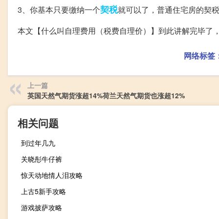
契税
3、你基本只要缴纳一个
就可以了，普通住宅房的契税是
本文【什么叫自理费用（税费自理价）】到此讲解完毕了
网络标签
上一篇
英国天然气期货涨超14%荷兰天然气期货也涨超12%
相关问题
到过年几九
关晓彤牛仔裤
惊天动地情人泪攻略
上古5新手攻略
游戏披萨攻略