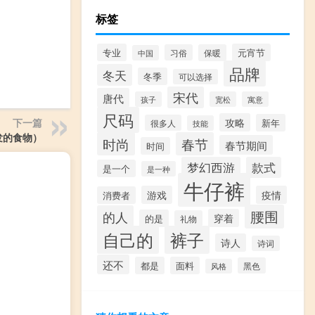
标签
专业
元宵节
习俗
保暖
中国
品牌
冬天
冬季
可以选择
宋代
唐代
孩子
宽松
寓意
尺码
下一篇
攻略
新年
很多人
技能
发的食物）
时尚
春节
春节期间
时间
梦幻西游
款式
是一个
是一种
牛仔裤
游戏
疫情
消费者
腰围
的人
穿着
的是
礼物
自己的
裤子
诗人
诗词
还不
都是
面料
黑色
风格