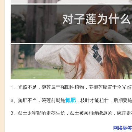
1、光照不足，碗莲属于强阳性植物，养碗莲应置于全光照
氮肥
2、施肥不当，碗莲前期施
，枝叶才能粗壮，后期要
3、盆土太密影响走茎生长，盆土被须根缠绕裹紧，碗莲走
网络标签