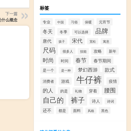
标签
下一篇
是什么概念
专业
元宵节
习俗
保暖
中国
品牌
冬天
冬季
可以选择
宋代
唐代
孩子
宽松
寓意
尺码
攻略
新年
很多人
技能
时尚
春节
春节期间
时间
梦幻西游
款式
是一个
是一种
牛仔裤
游戏
疫情
消费者
腰围
的人
穿着
的是
礼物
自己的
裤子
诗人
诗词
还不
都是
面料
黑色
风格