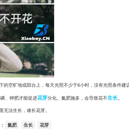
下的空旷地或阳台上，每天光照不少于6小时，没有光照条件建
花芽
生长
施磷、钾肥才能促进
分化。氮肥施多，会导致花不
。
茎无法生长，难长花芽。
：
氮肥
生长
花芽