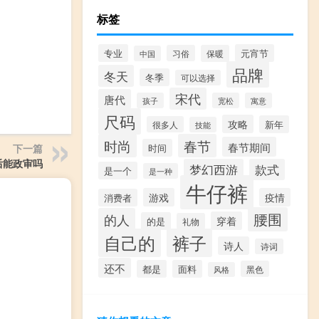
标签
专业
元宵节
习俗
保暖
中国
品牌
冬天
冬季
可以选择
宋代
唐代
孩子
宽松
寓意
尺码
攻略
新年
很多人
技能
时尚
春节
春节期间
下一篇
时间
后能政审吗
梦幻西游
款式
是一个
是一种
牛仔裤
游戏
疫情
消费者
腰围
的人
穿着
的是
礼物
自己的
裤子
诗人
诗词
还不
都是
面料
黑色
风格