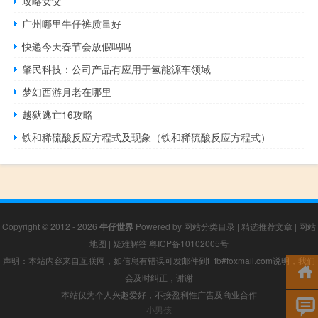
攻略女父
广州哪里牛仔裤质量好
快递今天春节会放假吗吗
肇民科技：公司产品有应用于氢能源车领域
梦幻西游月老在哪里
越狱逃亡16攻略
铁和稀硫酸反应方程式及现象（铁和稀硫酸反应方程式）
Copyright © 2012 - 2026
牛仔世界
Powered by
网站分类目录
|
精选推荐文章
|
网站
地图
|
疑难解答
粤ICP备10102005号
声明：本站内容来自互联网，如信息有错误可发邮件到f_fb#foxmail.com说明，我们
会及时纠正，谢谢
本站仅为个人兴趣爱好，不接盈利性广告及商业合作
小男孩