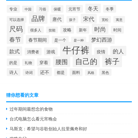
冬天
专业
元宵节
冬季
习俗
保暖
中国
品牌
宋代
唐代
可以选择
孩子
宽松
寓意
尺码
时尚
攻略
新年
时间
很多人
技能
春节
梦幻西游
春节期间
是一个
是一种
牛仔裤
的人
款式
游戏
疫情
消费者
自己的
裤子
腰围
穿着
的是
礼物
还不
诗人
都是
面料
黑色
诗词
风格
猜你想看的文章
过年期间最想念的食物
台式电脑怎么看元宵晚会
马斯克：希望与谷歌创始人拉里佩奇和好