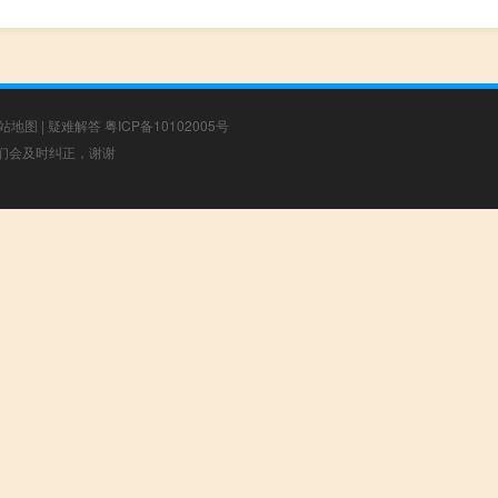
站地图
|
疑难解答
粤ICP备10102005号
，我们会及时纠正，谢谢