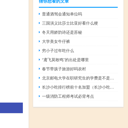
猜你想看的文章
普通酒驾会通知单位吗
三国演义比莎士比亚好看什么梗
冬天用娇韵诗还是苏秘
大学美女牛仔裤
穷小子过年吃什么
“鸢飞莫敢鸣”的出处是哪里
春节带孩子旅游好吗农村
北京邮电大学在职研究生的学费是不是很高
长沙小吃排行榜前十名加盟（长沙小吃排行榜）
一级消防工程师考试必背考点