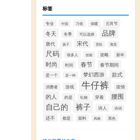
标签
专业
元宵节
习俗
保暖
中国
品牌
冬天
冬季
可以选择
宋代
唐代
孩子
宽松
寓意
尺码
攻略
新年
很多人
技能
时尚
春节
春节期间
时间
梦幻西游
款式
是一个
是一种
牛仔裤
游戏
疫情
消费者
腰围
的人
穿着
的是
礼物
自己的
裤子
诗人
诗词
还不
都是
面料
黑色
风格