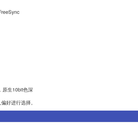
eeSync
原生10bit色深
人偏好进行选择。