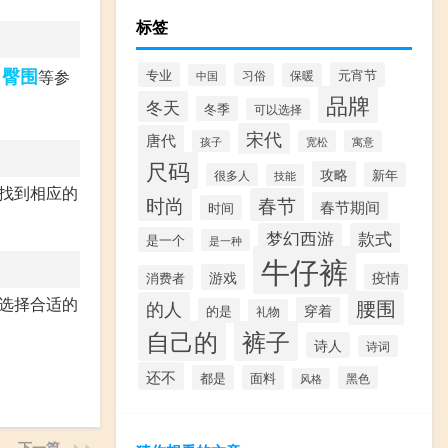
标签
臀围
、
等参
专业
元宵节
习俗
保暖
中国
品牌
冬天
冬季
可以选择
宋代
唐代
孩子
宽松
寓意
尺码
攻略
新年
很多人
技能
上找到相应的
时尚
春节
春节期间
时间
梦幻西游
款式
是一个
是一种
牛仔裤
游戏
疫情
消费者
并选择合适的
腰围
的人
穿着
的是
礼物
自己的
裤子
诗人
诗词
还不
都是
面料
黑色
风格
下一篇