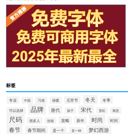
标签
冬天
专业
元宵节
冬季
习俗
保暖
中国
品牌
宋代
唐代
可以选择
孩子
宽松
寓意
尺码
时尚
攻略
新年
时间
很多人
技能
春节
梦幻西游
春节期间
是一个
是一种