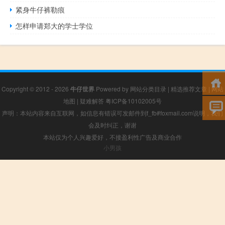
紧身牛仔裤勒痕
怎样申请郑大的学士学位
Copyright © 2012 - 2026
牛仔世界
Powered by
网站分类目录
|
精选推荐文章
|
网站
地图
|
疑难解答
粤ICP备10102005号
声明：本站内容来自互联网，如信息有错误可发邮件到f_fb#foxmail.com说明，我们
会及时纠正，谢谢
本站仅为个人兴趣爱好，不接盈利性广告及商业合作
小男孩