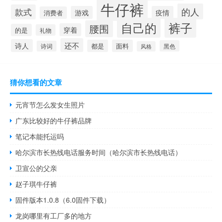
牛仔裤
的人
款式
游戏
疫情
消费者
自己的
裤子
腰围
穿着
的是
礼物
还不
诗人
都是
面料
黑色
诗词
风格
猜你想看的文章
元宵节怎么发女生照片
广东比较好的牛仔裤品牌
笔记本能托运吗
哈尔滨市长热线电话服务时间（哈尔滨市长热线电话）
卫宣公的父亲
赵子琪牛仔裤
固件版本1.0.8（6.0固件下载）
龙岗哪里有工厂多的地方