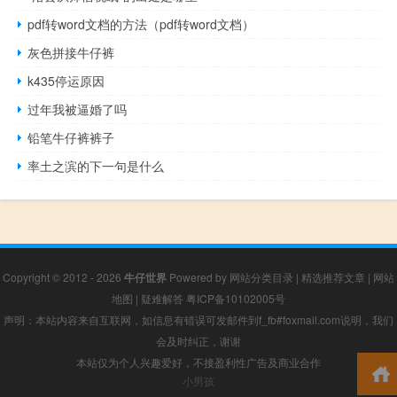
pdf转word文档的方法（pdf转word文档）
灰色拼接牛仔裤
k435停运原因
过年我被逼婚了吗
铅笔牛仔裤裤子
率土之滨的下一句是什么
Copyright © 2012 - 2026
牛仔世界
Powered by
网站分类目录
|
精选推荐文章
|
网站
地图
|
疑难解答
粤ICP备10102005号
声明：本站内容来自互联网，如信息有错误可发邮件到f_fb#foxmail.com说明，我们
会及时纠正，谢谢
本站仅为个人兴趣爱好，不接盈利性广告及商业合作
小男孩