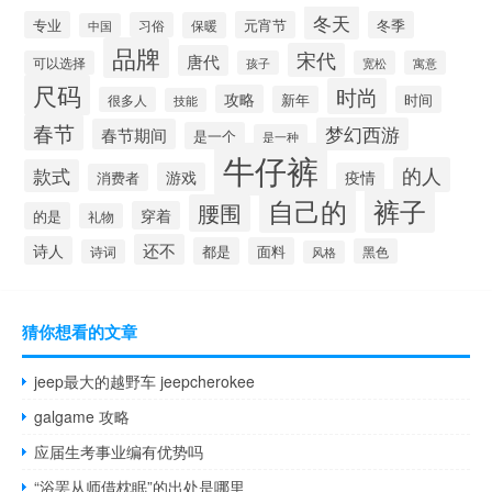
冬天
专业
元宵节
冬季
习俗
保暖
中国
品牌
宋代
唐代
可以选择
孩子
宽松
寓意
尺码
时尚
攻略
新年
时间
很多人
技能
春节
梦幻西游
春节期间
是一个
是一种
牛仔裤
的人
款式
游戏
疫情
消费者
自己的
裤子
腰围
穿着
的是
礼物
还不
诗人
都是
面料
黑色
诗词
风格
猜你想看的文章
jeep最大的越野车 jeepcherokee
galgame 攻略
应届生考事业编有优势吗
“浴罢从师借枕眠”的出处是哪里