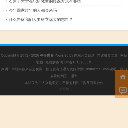
石河子大学在职研究生的授课方式有哪些
今年回家过年的人都会来吗
什么告诉我们人要树立远大的志向？
Copyright © 2012 - 2026
牛仔世界
Powered by
网站分类目录
|
精选推荐文章
|
网站
地图
|
疑难解答
粤ICP备10102005号
声明：本站内容来自互联网，如信息有错误可发邮件到f_fb#foxmail.com说明，我们
会及时纠正，谢谢
本站仅为个人兴趣爱好，不接盈利性广告及商业合作
小男孩