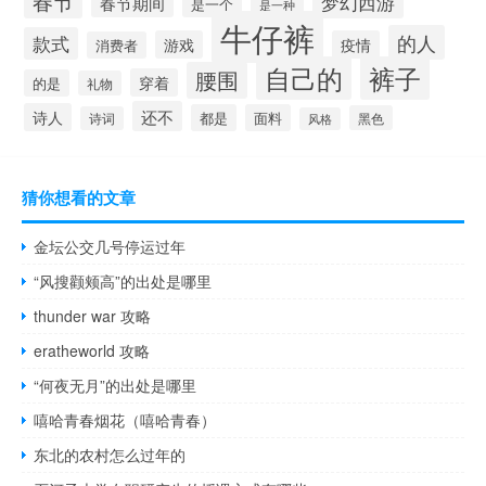
春节
梦幻西游
春节期间
是一个
是一种
牛仔裤
的人
款式
游戏
疫情
消费者
自己的
裤子
腰围
穿着
的是
礼物
还不
诗人
都是
面料
黑色
诗词
风格
猜你想看的文章
金坛公交几号停运过年
“风搜颧颊高”的出处是哪里
thunder war 攻略
eratheworld 攻略
“何夜无月”的出处是哪里
嘻哈青春烟花（嘻哈青春）
东北的农村怎么过年的