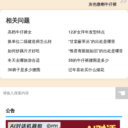
灰色微喇牛仔裤
相关问题
高档牛仔裤女
12岁女拜年发型特点
换单位二级建造师怎么转
“甘棠蔽芾丛”的出处是哪里
如何炒藕片才好吃
“惟君青眼能如旧”的出处是哪里
冬天去哪旅游合适
38的牛仔裤腰围是多少
36裤子是多少腰围
过年喜欢买什么烟花
☚
公告