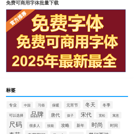
免费可商用字体批量下载
标签
冬天
专业
元宵节
冬季
习俗
保暖
中国
品牌
宋代
唐代
可以选择
孩子
宽松
寓意
尺码
时尚
攻略
新年
时间
很多人
技能