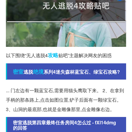
攻略
以下围绕“无人逃脱4
贴吧”主题解决网友的困惑
密室
绝境
逃脱
系列4迷失森林蓝宝石、绿宝石攻略?
... 门左边有一颗蓝宝石,需要用猫头鹰取下来。 2、在拿到
手柄的那条路上,点击如图位置,铲子后面有一颗绿宝石。
3、山洞的最底部,也就是金雕像那里,点金雕像右边。
密室逃脱第四章最终任务房间4怎么过 - fXl14dmg
的回答