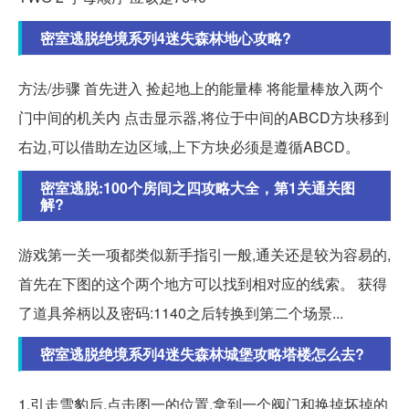
密室逃脱绝境系列4迷失森林地心攻略?
方法/步骤 首先进入 捡起地上的能量棒 将能量棒放入两个
门中间的机关内 点击显示器,将位于中间的ABCD方块移到
右边,可以借助左边区域,上下方块必须是遵循ABCD。
密室逃脱:100个房间之四攻略大全，第1关通关图
解?
游戏第一关一项都类似新手指引一般,通关还是较为容易的,
首先在下图的这个两个地方可以找到相对应的线索。 获得
了道具斧柄以及密码:1140之后转换到第二个场景...
密室逃脱绝境系列4迷失森林城堡攻略塔楼怎么去?
1.引走雪豹后,点击图一的位置,拿到一个阀门和换掉坏掉的