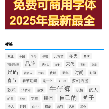
标签
冬天
专业
元宵节
冬季
习俗
保暖
中国
品牌
宋代
唐代
可以选择
孩子
宽松
寓意
尺码
时尚
攻略
新年
时间
很多人
技能
春节
梦幻西游
春节期间
是一个
是一种
牛仔裤
的人
款式
游戏
疫情
消费者
自己的
裤子
腰围
穿着
的是
礼物
还不
诗人
都是
面料
黑色
诗词
风格