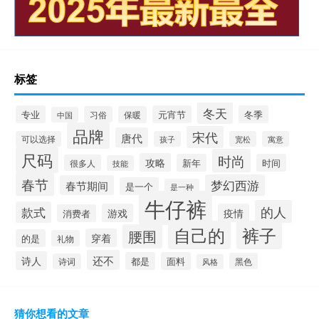
标签
冬天
专业
元宵节
冬季
习俗
保暖
中国
品牌
宋代
唐代
可以选择
孩子
宽松
寓意
尺码
时尚
攻略
新年
时间
很多人
技能
春节
梦幻西游
春节期间
是一个
是一种
牛仔裤
的人
款式
游戏
疫情
消费者
自己的
裤子
腰围
穿着
的是
礼物
还不
诗人
都是
面料
黑色
诗词
风格
猜你想看的文章