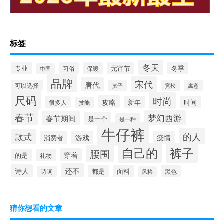
标签
冬天
专业
元宵节
冬季
习俗
保暖
中国
品牌
宋代
唐代
可以选择
孩子
宽松
寓意
尺码
时尚
攻略
新年
时间
很多人
技能
春节
梦幻西游
春节期间
是一个
是一种
牛仔裤
的人
款式
游戏
疫情
消费者
自己的
裤子
腰围
穿着
的是
礼物
还不
诗人
都是
面料
黑色
诗词
风格
猜你想看的文章