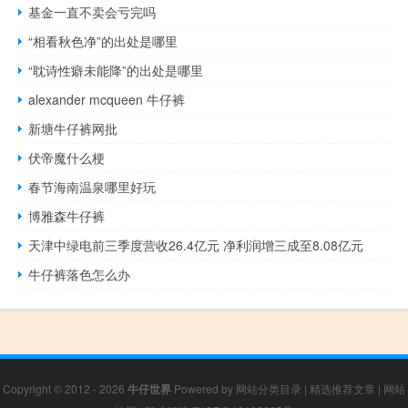
基金一直不卖会亏完吗
“相看秋色净”的出处是哪里
“耽诗性癖未能降”的出处是哪里
alexander mcqueen 牛仔裤
新塘牛仔裤网批
伏帝魔什么梗
春节海南温泉哪里好玩
博雅森牛仔裤
天津中绿电前三季度营收26.4亿元 净利润增三成至8.08亿元
牛仔裤落色怎么办
Copyright © 2012 - 2026
牛仔世界
Powered by
网站分类目录
|
精选推荐文章
|
网站