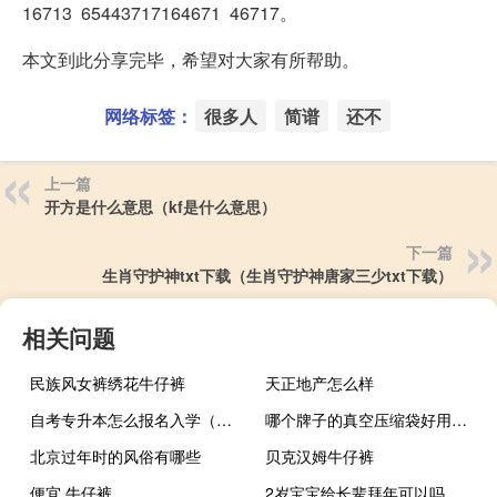
16713 65443717164671 46717。
本文到此分享完毕，希望对大家有所帮助。
网络标签：
很多人
简谱
还不
上一篇
开方是什么意思（kf是什么意思）
下一篇
生肖守护神txt下载（生肖守护神唐家三少txt下载）
相关问题
民族风女裤绣花牛仔裤
天正地产怎么样
自考专升本怎么报名入学（自考专升本怎么报名）
哪个牌子的真空压缩袋好用（什么牌子的真空压缩袋好）
北京过年时的风俗有哪些
贝克汉姆牛仔裤
便宜 牛仔裤
2岁宝宝给长辈拜年可以吗