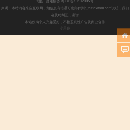
地图
|
疑难解答
粤ICP备10102005号
声明：本站内容来自互联网，如信息有错误可发邮件到f_fb#foxmail.com说明，我们
会及时纠正，谢谢
本站仅为个人兴趣爱好，不接盈利性广告及商业合作
小男孩