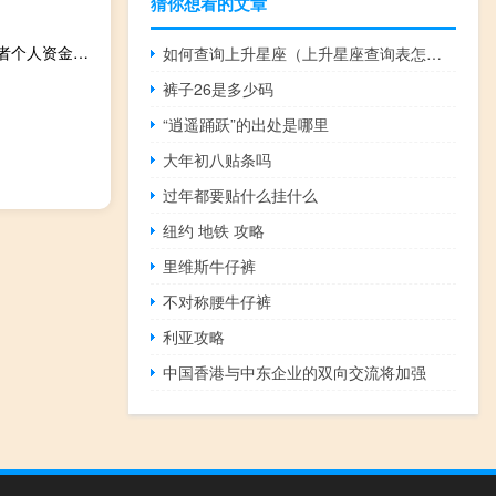
猜你想看的文章
四川一公司招项目经理要求交500万保证金回应：体现应聘者个人资金实力 到底什么情况呢
如何查询上升星座（上升星座查询表怎么看）
裤子26是多少码
“逍遥踊跃”的出处是哪里
大年初八贴条吗
过年都要贴什么挂什么
纽约 地铁 攻略
里维斯牛仔裤
不对称腰牛仔裤
利亚攻略
中国香港与中东企业的双向交流将加强