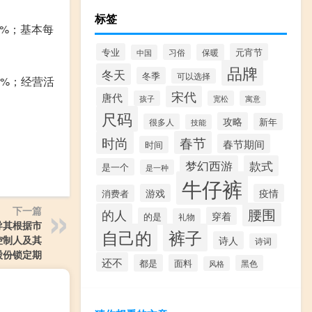
标签
3%；基本每
专业
元宵节
习俗
保暖
中国
品牌
冬天
冬季
可以选择
3%；经营活
宋代
唐代
孩子
宽松
寓意
尺码
攻略
新年
很多人
技能
时尚
春节
春节期间
时间
梦幻西游
款式
是一个
是一种
牛仔裤
游戏
疫情
消费者
下一篇
腰围
的人
穿着
的是
礼物
导其根据市
自己的
裤子
控制人及其
诗人
诗词
股份锁定期
还不
都是
面料
黑色
风格