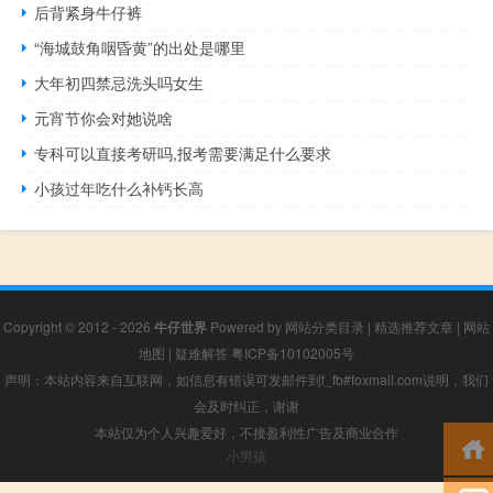
后背紧身牛仔裤
“海城鼓角咽昏黄”的出处是哪里
大年初四禁忌洗头吗女生
元宵节你会对她说啥
专科可以直接考研吗,报考需要满足什么要求
小孩过年吃什么补钙长高
Copyright © 2012 - 2026
牛仔世界
Powered by
网站分类目录
|
精选推荐文章
|
网站
地图
|
疑难解答
粤ICP备10102005号
声明：本站内容来自互联网，如信息有错误可发邮件到f_fb#foxmail.com说明，我们
会及时纠正，谢谢
本站仅为个人兴趣爱好，不接盈利性广告及商业合作
小男孩