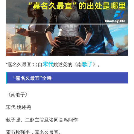
宋代
歌子
“嘉名久最宜”出自
姚述尧的《南
》。
“嘉名久最宜”全诗
《南歌子》
宋代 姚述尧
载子强、二赵主管及诸同舍席间作
素节秋强半，嘉名久最宜。