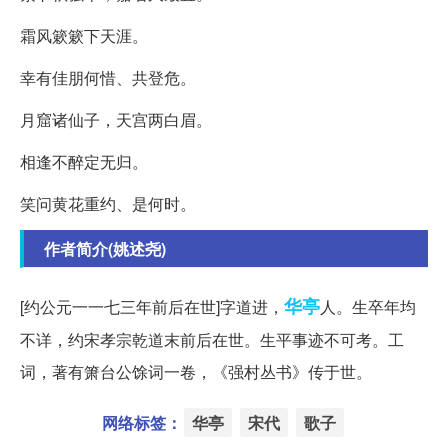
霜风簌簌下天涯。
幸有佳朋何惜、共登危。
月窟诸仙子，天宫两白眉。
相逢不醉定无归。
笑问黄花重约、是何时。
作者简介(姚述尧)
华亭
[约公元一一七三年前后在世]字道进，
人。生卒年均
不详，约宋孝宗乾道末前后在世。生平事迹不可考。工
词，著有箫台公馀词一卷，《强村丛书》传于世。
网络标签：
华亭
宋代
歌子