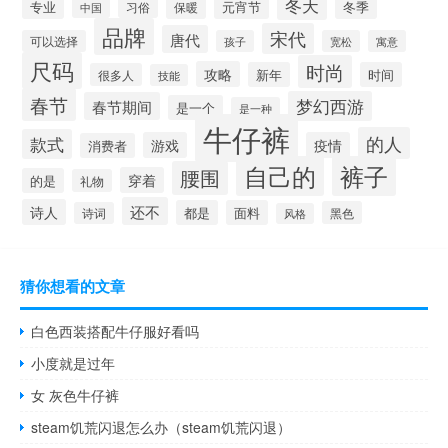
冬天
专业
元宵节
冬季
习俗
保暖
中国
品牌
宋代
唐代
可以选择
孩子
宽松
寓意
尺码
时尚
攻略
新年
时间
很多人
技能
春节
梦幻西游
春节期间
是一个
是一种
牛仔裤
的人
款式
游戏
疫情
消费者
自己的
裤子
腰围
穿着
的是
礼物
还不
诗人
都是
面料
黑色
诗词
风格
猜你想看的文章
白色西装搭配牛仔服好看吗
小度就是过年
女 灰色牛仔裤
steam饥荒闪退怎么办（steam饥荒闪退）