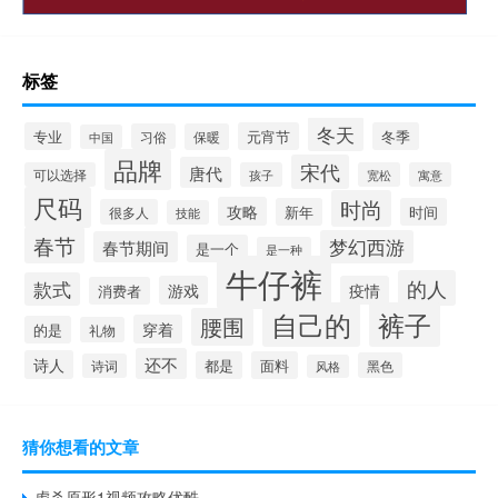
标签
冬天
专业
元宵节
冬季
习俗
保暖
中国
品牌
宋代
唐代
可以选择
孩子
宽松
寓意
尺码
时尚
攻略
新年
时间
很多人
技能
春节
梦幻西游
春节期间
是一个
是一种
牛仔裤
的人
款式
游戏
疫情
消费者
自己的
裤子
腰围
穿着
的是
礼物
还不
诗人
都是
面料
黑色
诗词
风格
猜你想看的文章
虐杀原形1视频攻略优酷