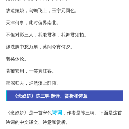
故遣姮娥，驾蟾飞上，玉宇元同色。
天津何事，此时偏界南北。
不但对影三人，我歌君和，我舞君须拍。
涤洗胸中愁万斛，莫问今宵何夕。
老矣休论。
著鞭安用，一笑真狂客。
夜深归去，烂然溪上阡陌。
《念奴娇》陈三聘 翻译、赏析和诗意
诗词
《念奴娇》是一首宋代
，作者是陈三聘。下面是这首
诗词的中文译文、诗意和赏析。