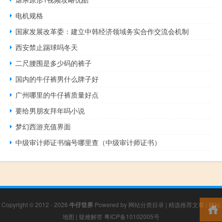
电机规格
国家发展改革委：建立中韩经济领域务实合作交流会机制
西安禁止踢球吗冬天
二尺腰围是多少码的裤子
国内的牛仔裤男什么牌子好
广州哪里的牛仔裤质量好点
要给男朋友拜年吗小说
梦幻西游充值界面
中级审计师证书编号哪里查（中级审计师证书）
Copyright © 2012 - 2026
牛仔世界
Powered by
网站分类目录
|
精选推荐文章
|
网站
地图
|
疑难解答
粤ICP备10102005号