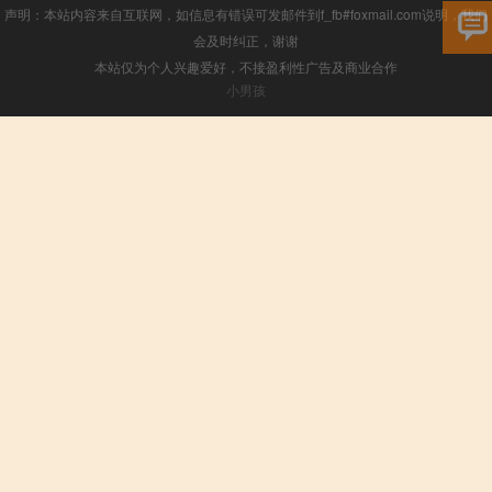
声明：本站内容来自互联网，如信息有错误可发邮件到f_fb#foxmail.com说明，我们
会及时纠正，谢谢
本站仅为个人兴趣爱好，不接盈利性广告及商业合作
小男孩