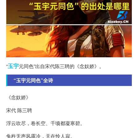
玉宇
“
元同色”出自宋代陈三聘的《念奴娇》。
“玉宇元同色”全诗
《念奴娇》
宋代 陈三聘
浮云吹尽，卷长空、千顷都凝寒碧。
兔杵无声风露冷，天在怜人寂。