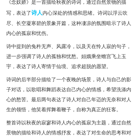
《念奴娇》是一首描绘秋夜的诗词，通过自然景物的描
诗人
写，表达了
内心深处的情感和思绪。诗词以浮云吹
尽、长空凝寒碧的景象开篇，这种凄凉的氛围暗示了诗人
内心的孤寂和忧伤。
诗中提到的兔杵无声、风露冷，以及天在怜人寂的句子，
进一步强调了诗人的孤独和忧愁。姮娥乘坐蟾宫飞上玉
宇，表达了诗人寄情于仙境、追求超脱的愿望。
诗词的后半部分描绘了一个夜晚的场景，诗人与自己的影
子对话，以歌唱和舞蹈表达自己内心的情感，希望洗涤内
心的愁苦。最后两句表达了诗人对自己年迈的无奈和对人
生的领悟，他笑着挥舞着鞭子，自称为真正的狂客。
整首诗以秋夜的寂寥和诗人内心的孤寂为主题，通过自然
景物的描绘和诗人的情感抒发，表达了对生命的思考和对