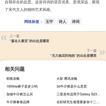
自我存在的反思。这首诗词的语言优美、意境深远，展现
了宋代文人的独特艺术风格。
网络标签：
玉宇
诗人
诗词
上一篇
“嘉名久最宜”的出处是哪里
下一篇
“无力杨花到地轻”的出处是哪里
相关问题
耶格攻略
火影 腾讯攻略
18594a裤子是多少码
3d牛仔裤是什么意思
加绒牛仔裤怎么买
三星发布适用于Galaxy S23和S21等的Camera Assistant
牛仔裤奢侈品牌
在职研究生都需要参加十二月联考吗