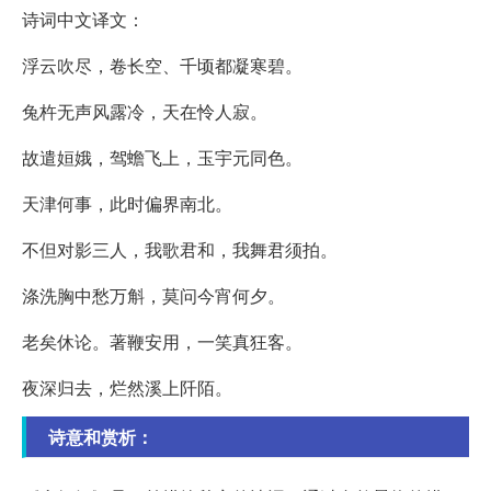
诗词中文译文：
浮云吹尽，卷长空、千顷都凝寒碧。
兔杵无声风露冷，天在怜人寂。
故遣姮娥，驾蟾飞上，玉宇元同色。
天津何事，此时偏界南北。
不但对影三人，我歌君和，我舞君须拍。
涤洗胸中愁万斛，莫问今宵何夕。
老矣休论。著鞭安用，一笑真狂客。
夜深归去，烂然溪上阡陌。
诗意和赏析：