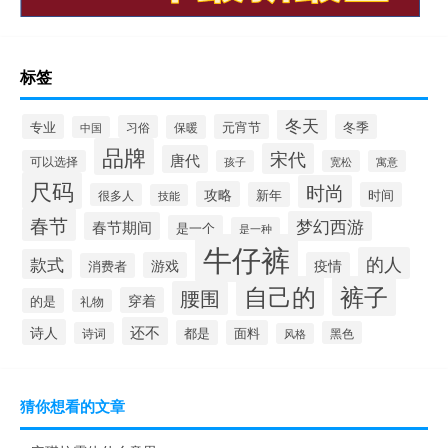
标签
冬天
专业
元宵节
冬季
习俗
保暖
中国
品牌
宋代
唐代
可以选择
孩子
宽松
寓意
尺码
时尚
攻略
新年
时间
很多人
技能
春节
梦幻西游
春节期间
是一个
是一种
牛仔裤
的人
款式
游戏
疫情
消费者
自己的
裤子
腰围
穿着
的是
礼物
还不
诗人
都是
面料
黑色
诗词
风格
猜你想看的文章