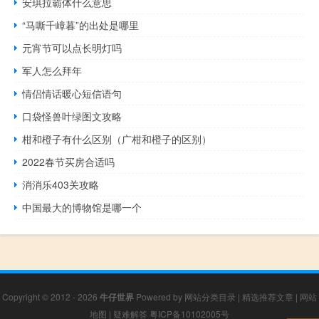
安琪拉霸体什么意思
“马嘶千嶂暮”的出处是哪里
元宵节可以点长明灯吗
军人怎么拜年
情侣情话暖心短信语句
口袋怪兽叶绿图文攻略
柑和橙子有什么区别（广柑和橙子的区别）
2022春节买房合适吗
消消乐403关攻略
中国最大的博物馆是哪一个
Copyright © 2012 - 2026
牛仔世界
Powered by
网站分类目录
|
精选推荐文章
|
网站
地图
|
疑难解答
粤ICP备10102005号