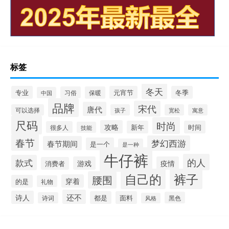
标签
冬天
专业
元宵节
冬季
习俗
保暖
中国
品牌
宋代
唐代
可以选择
孩子
宽松
寓意
尺码
时尚
攻略
新年
时间
很多人
技能
春节
梦幻西游
春节期间
是一个
是一种
牛仔裤
的人
款式
游戏
疫情
消费者
自己的
裤子
腰围
穿着
的是
礼物
还不
诗人
都是
面料
黑色
诗词
风格