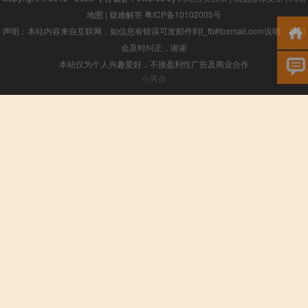
地图
|
疑难解答
粤ICP备10102005号
声明：本站内容来自互联网，如信息有错误可发邮件到f_fb#foxmail.com说明，我们
会及时纠正，谢谢
本站仅为个人兴趣爱好，不接盈利性广告及商业合作
小男孩