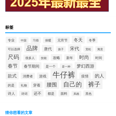
标签
冬天
专业
元宵节
冬季
习俗
保暖
中国
品牌
宋代
唐代
可以选择
孩子
宽松
寓意
尺码
时尚
攻略
新年
时间
很多人
技能
春节
梦幻西游
春节期间
是一个
是一种
牛仔裤
的人
款式
游戏
疫情
消费者
自己的
裤子
腰围
穿着
的是
礼物
还不
诗人
都是
面料
黑色
诗词
风格
猜你想看的文章