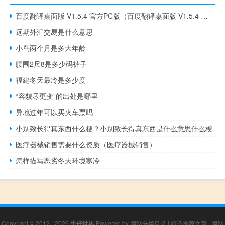
百度翻译桌面版 V1.5.4 官方PC版（百度翻译桌面版 V1.5.4 官方PC版功能简介）
远期外汇交易是什么意思
小鸟两个月是多大年龄
腰围2尺8是多少码裤子
福建冬天最冷是多少度
“容貌尽更变”的出处是哪里
异地过年可以买火车票吗
小别致长得真东西什么梗？小别致长得真东西是什么意思什么梗
医疗器械销售需要什么资质（医疗器械销售）
怎样描写恶劣冬天环境寒冷
Copyright © 2012 - 2026
牛仔世界
Powered by
网站分类目录
|
精选推荐文章
|
网站